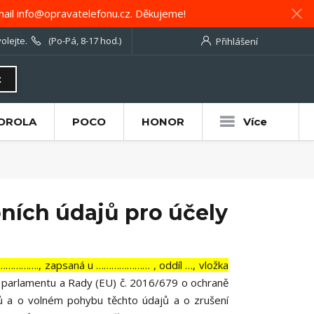
ail info@opravatelefonu.cz. Děkujeme!
olejte.
(Po-Pá, 8-17 hod.)
Přihlášení
t
OROLA
POCO
HONOR
Více
ních údajů pro účely
………………., zapsaná u ………………… , oddíl …, vložka
o parlamentu a Rady (EU) č. 2016/679 o ochraně
jů a o volném pohybu těchto údajů a o zrušení