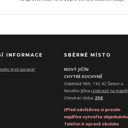
ŠÍ INFORMACE
SBĚRNÉ MÍSTO
louho trvá oprava?
NOVÝ JIČÍN
CHYTRÉ KUCHYNĚ
Dukelská 589, 742 42 Šenov u
Nového Jičína (
zobrazit na mapě
)
Otevírací doba:
ZDE
(Před návštěvou si prosím
nejdříve vytvořte objednávku
Telefon k opravě obsluha