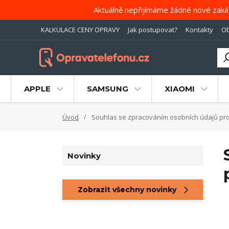
Aktuálně nepřijímáme žádné nové zaká
KALKULACE CENY OPRAVY
Jak postupovat?
Kontakty
Ob
APPLE
SAMSUNG
XIAOMI
Úvod
Souhlas se zpracováním osobních údajů pro ú
Novinky
Zobrazit všechny novinky