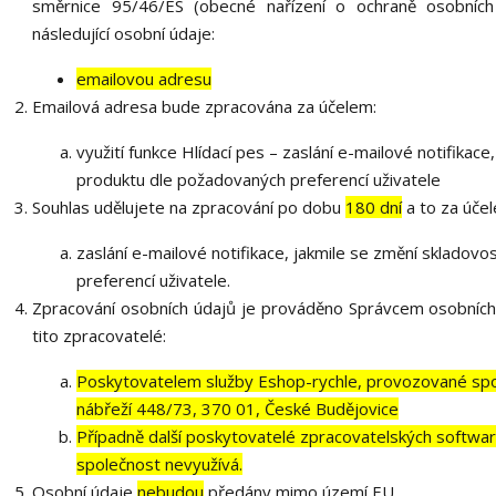
směrnice 95/46/ES (obecné nařízení o ochraně osobních
následující osobní údaje:
emailovou adresu
Emailová adresa bude zpracována za účelem:
využití funkce Hlídací pes – zaslání e-mailové notifikac
produktu dle požadovaných preferencí uživatele
Souhlas udělujete na zpracování po dobu
180 dní
a to za úče
zaslání e-mailové notifikace, jakmile se změní skladov
preferencí uživatele.
Zpracování osobních údajů je prováděno Správcem osobních
tito zpracovatelé:
Poskytovatelem služby Eshop-rychle, provozované spol
nábřeží 448/73, 370 01, České Budějovice
Případně další poskytovatelé zpracovatelských softwarů
společnost nevyužívá.
Osobní údaje
nebudou
předány mimo území EU.