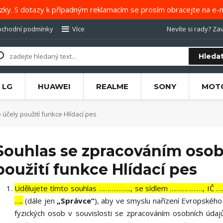
zky. S dotazy k případným reklamacím se prosím obracejte na e-m
chodní podmínky
Více
Nevíte si rady? Zav
Hleda
LG
HUAWEI
REALME
SONY
MOT
čely použití funkce Hlídací pes
Souhlas se zpracováním osob
použití funkce Hlídací pes
Udělujete tímto souhlas ……………..., se sídlem ………………, IČ 
…..
(dále jen
„Správce“
), aby ve smyslu nařízení Evropskéh
fyzických osob v souvislosti se zpracováním osobních úda