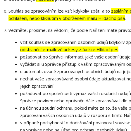
Souhlas se zpracováním lze vzít kdykoliv zpět, a to
zasláním 
odhlášení, nebo kliknutím v obdrženém mailu Hlídacího psa
.
Vezměte, prosíme, na vědomí, že podle Nařízení máte právo:
vzít souhlas se zpracováním osobních údajů kdykoliv zp
odstranění e-mailové adresy z funkce Hlídací pes
požadovat po Správci informaci, jaké vaše osobní údaj
vyžádat si u Správce přístup k vašim zpracovávaným os
u automatizovaně zpracovaných osobních údajů na jejic
nechat vaše zpracovávané osobní údaje aktualizovat n
jejich zpracování
požadovat po společnosti výmaz vašich osobních údajů,
Správce povinen nebo oprávněn dále zpracovávat dle p
na účinnou soudní ochranu, pokud máte za to, že vaše 
zpracování vašich osobních údajů v rozporu s tímto Na
v případě pochybností o dodržování povinností souvisej
na Správce nebo na Úřad pro ochranu osobních údajů