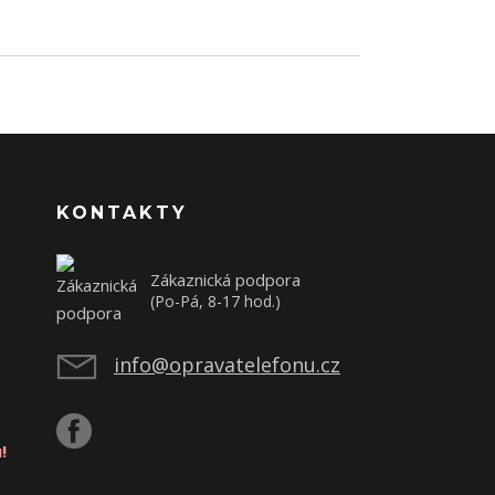
KONTAKTY
Zákaznická podpora
(Po-Pá, 8-17 hod.)
info@opravatelefonu.cz
!