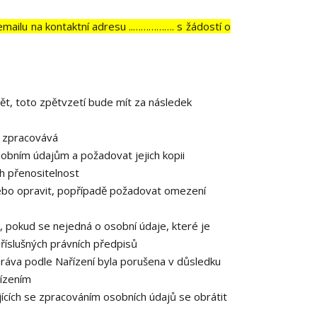
emailu na kontaktní adresu ..……………. s žádostí o
ět, toto zpětvzetí bude mít za následek
e zpracovává
obním údajům a požadovat jejich kopii
h přenositelnost
ebo opravit, popřípadě požadovat omezení
 pokud se nejedná o osobní údaje, které je
říslušných právních předpisů
práva podle Nařízení byla porušena v důsledku
řízením
ících se zpracováním osobních údajů se obrátit