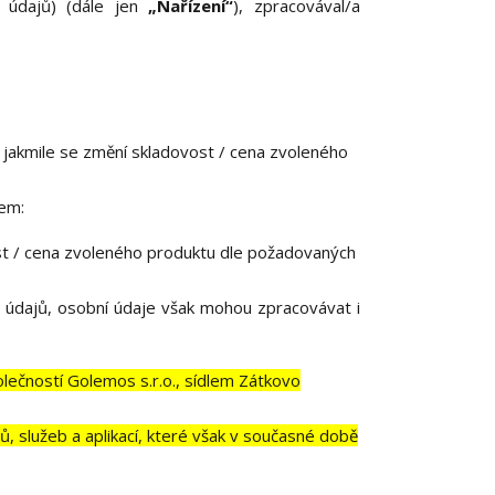
 údajů) (dále jen
„Nařízení“
), zpracovával/a
e, jakmile se změní skladovost / cena zvoleného
lem:
ost / cena zvoleného produktu dle požadovaných
 údajů, osobní údaje však mohou zpracovávat i
ečností Golemos s.r.o., sídlem Zátkovo
, služeb a aplikací, které však v současné době