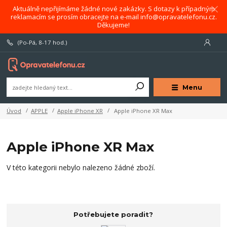
Aktuálně nepřijímáme žádné nové zakázky. S dotazy k případným
reklamacím se prosím obracejte na e-mail info@opravatelefonu.cz.
Děkujeme!
(Po-Pá, 8-17 hod.)
Menu
Úvod
APPLE
Apple iPhone XR
Apple iPhone XR Max
Apple iPhone XR Max
V této kategorii nebylo nalezeno žádné zboží.
Potřebujete poradit?