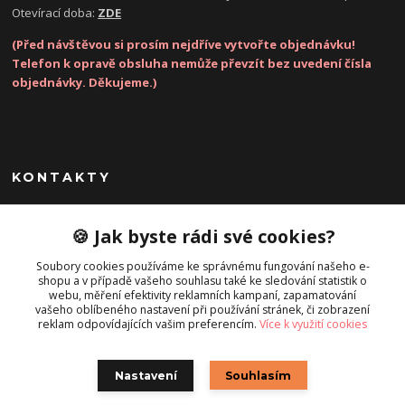
Otevírací doba:
ZDE
(Před návštěvou si prosím nejdříve vytvořte objednávku!
Telefon k opravě obsluha nemůže převzít bez uvedení čísla
objednávky. Děkujeme.)
KONTAKTY
Zákaznická podpora
🍪 Jak byste rádi své cookies?
(Po-Pá, 8-17 hod.)
Soubory cookies používáme ke správnému fungování našeho e-
shopu a v případě vašeho souhlasu také ke sledování statistik o
info@opravatelefonu.cz
webu, měření efektivity reklamních kampaní, zapamatování
vašeho oblíbeného nastavení při používání stránek, či zobrazení
reklam odpovídajících vašim preferencím.
Více k využití cookies
Nastavení
Souhlasím