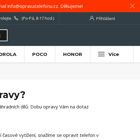
ail info@opravatelefonu.cz. Děkujeme!
olejte.
(Po-Pá, 8-17 hod.)
Přihlášení
t
OROLA
POCO
HONOR
Více
ravy?
áhradních dílů. Dobu opravy Vám na dotaz
 časové vytížení, snažíme se opravit telefon v