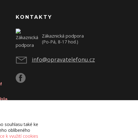
KONTAKTY
Zákaznická podpora
(Po-Pá, 8-17 hod.)
info@opravatelefonu.cz
!
ísla
o souhlasu také ke
šeho oblíbeného
íce k využití cookies