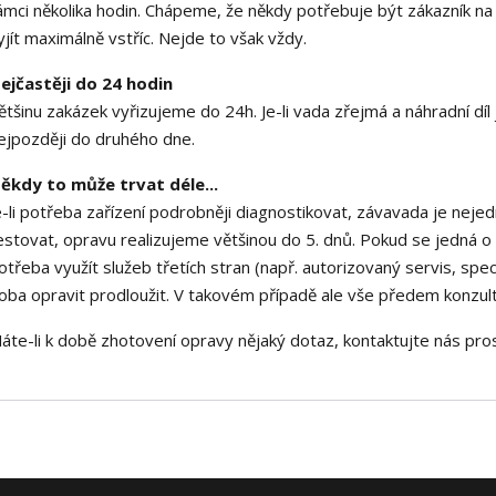
ámci několika hodin. Chápeme, že někdy potřebuje být zákazník na
yjít maximálně vstříc. Nejde to však vždy.
ejčastěji do 24 hodin
ětšinu zakázek vyřizujeme do 24h. Je-li vada zřejmá a náhradní díl
ejpozději do druhého dne.
ěkdy to může trvat déle...
e-li potřeba zařízení podrobněji diagnostikovat, závavada je neje
estovat, opravu realizujeme většinou do 5. dnů. Pokud se jedná 
otřeba využít služeb třetích stran (např. autorizovaný servis, spe
oba opravit prodloužit. V takovém případě ale vše předem konzu
áte-li k době zhotovení opravy nějaký dotaz, kontaktujte nás pro