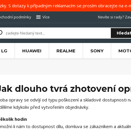
zky. S dotazy k případným reklamacím se prosím obracejte na e-m
chodní podmínky
Více
Nevíte si rady? Zav
Hleda
LG
HUAWEI
REALME
SONY
MOT
Jak dlouho tvrá zhotovení op
oba opravy se odvíjí od typu poškození a skladové dostupnosti n
dělíme kdykoliv před vytvořením objednávky.
ěkolik hodin
možní-li nám to dostupnost dílu, domluva se zákazníkem a aktuální