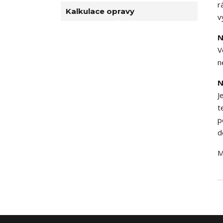
r
Kalkulace opravy
v
N
V
n
N
J
t
p
d
M