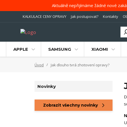
Aktuálně nepřijímáme žádné nové zaká
KALKULACE CENY OPRAVY
Jak postupovat?
Kontakty
Ob
APPLE
SAMSUNG
XIAOMI
Úvod
Jak dlouho tvrá zhotovení opravy?
Novinky
D
s
Zobrazit všechny novinky
N
U