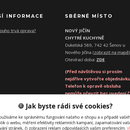
ŠÍ INFORMACE
SBĚRNÉ MÍSTO
louho trvá oprava?
NOVÝ JIČÍN
CHYTRÉ KUCHYNĚ
Dukelská 589, 742 42 Šenov u
Nového Jičína (
zobrazit na mapě
)
Otevírací doba:
ZDE
(Před návštěvou si prosím
nejdříve vytvořte objednávku
Telefon k opravě obsluha
nemůže převzít bez uvedení č
objednávky. Děkujeme.)
🍪 Jak byste rádi své cookies?
oužíváme ke správnému fungování našeho e-shopu a v případě vašeh
istik o webu, měření efektivity reklamních kampaní, zapamatování va
ívání stránek, či zobrazení reklam odpovídajících vašim preferencím.
V