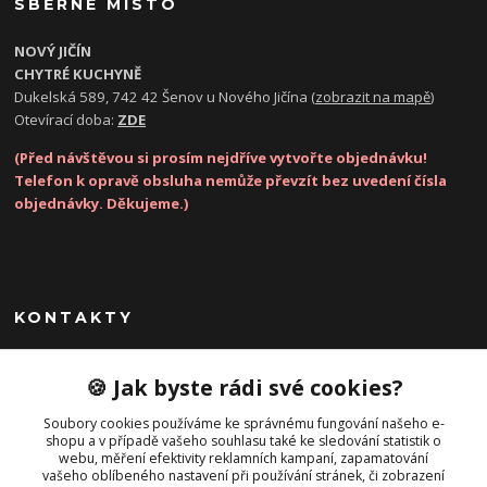
SBĚRNÉ MÍSTO
NOVÝ JIČÍN
CHYTRÉ KUCHYNĚ
Dukelská 589, 742 42 Šenov u Nového Jičína (
zobrazit na mapě
)
Otevírací doba:
ZDE
(Před návštěvou si prosím nejdříve vytvořte objednávku!
Telefon k opravě obsluha nemůže převzít bez uvedení čísla
objednávky. Děkujeme.)
KONTAKTY
Zákaznická podpora
🍪 Jak byste rádi své cookies?
(Po-Pá, 8-17 hod.)
Soubory cookies používáme ke správnému fungování našeho e-
shopu a v případě vašeho souhlasu také ke sledování statistik o
info@opravatelefonu.cz
webu, měření efektivity reklamních kampaní, zapamatování
vašeho oblíbeného nastavení při používání stránek, či zobrazení