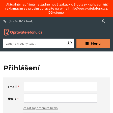
Aktuálně nepřijímáme žádné nové zakázky. S dotazy k případným
reklamacím se prosím obracejte na e-mail info@opravatelefonu.cz.
Děkujeme!
(Po-Pá, 8-17 hod.)
Menu
Přihlášení
Email
*
Heslo
*
Zaslat zapomenuté heslo