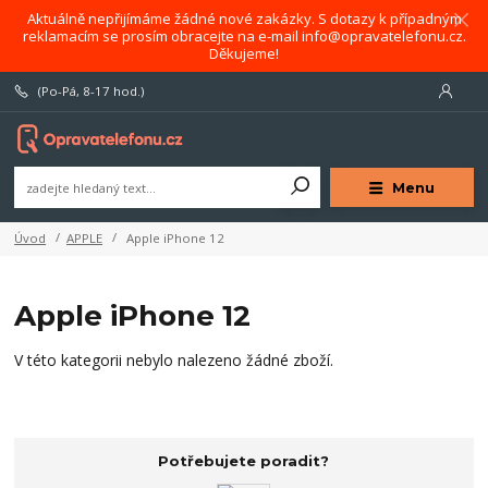
Aktuálně nepřijímáme žádné nové zakázky. S dotazy k případným
reklamacím se prosím obracejte na e-mail info@opravatelefonu.cz.
Děkujeme!
(Po-Pá, 8-17 hod.)
Menu
Úvod
APPLE
Apple iPhone 12
Apple iPhone 12
V této kategorii nebylo nalezeno žádné zboží.
Potřebujete poradit?