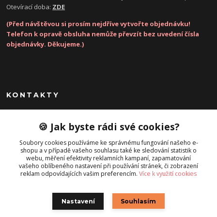
Otevírací doba:
ZDE
(Před návštěvou si prosím nejdříve vytvořte objednávku!
Telefon k opravě obsluha nemůže převzít bez uvedení čísla
objednávky. Děkujeme.)
KONTAKTY
Zákaznická podpora
🍪 Jak byste rádi své cookies?
(Po-Pá, 8-17 hod.)
Soubory cookies používáme ke správnému fungování našeho e-
shopu a v případě vašeho souhlasu také ke sledování statistik o
info@opravatelefonu.cz
webu, měření efektivity reklamních kampaní, zapamatování
vašeho oblíbeného nastavení při používání stránek, či zobrazení
reklam odpovídajících vašim preferencím.
Více k využití cookies
Nastavení
Souhlasím