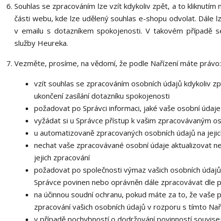
Souhlas se zpracováním lze vzít kdykoliv zpět, a to kliknutím
části webu, kde lze udělený souhlas e-shopu odvolat. Dále lz
v emailu s dotazníkem spokojenosti. V takovém případě s
služby Heureka.
Vezměte, prosíme, na vědomí, že podle Nařízení máte právo:
vzít souhlas se zpracováním osobních údajů kdykoliv zp
ukončení zasílání dotazníku spokojenosti
požadovat po Správci informaci, jaké vaše osobní údaj
vyžádat si u Správce přístup k vašim zpracovávaným os
u automatizovaně zpracovaných osobních údajů na jejic
nechat vaše zpracovávané osobní údaje aktualizovat n
jejich zpracování
požadovat po společnosti výmaz vašich osobních údajů,
Správce povinen nebo oprávněn dále zpracovávat dle p
na účinnou soudní ochranu, pokud máte za to, že vaše 
zpracování vašich osobních údajů v rozporu s tímto Na
v případě pochybností o dodržování povinností souvisej