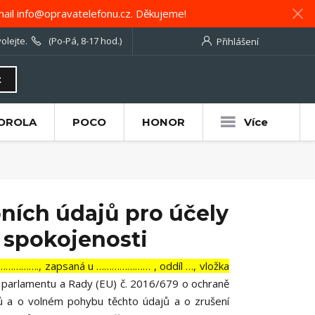
ail info@opravatelefonu.cz. Děkujeme!
olejte.
(Po-Pá, 8-17 hod.)
Přihlášení
t
OROLA
POCO
HONOR
Více
ních údajů pro účely
 spokojenosti
………………., zapsaná u ………………… , oddíl …, vložka
o parlamentu a Rady (EU) č. 2016/679 o ochraně
jů a o volném pohybu těchto údajů a o zrušení