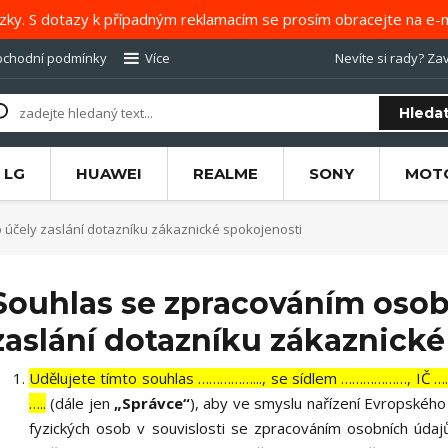
zky. S dotazy k případným reklamacím se prosím obracejte na e-m
chodní podmínky
Více
Nevíte si rady? Zav
Hleda
LG
HUAWEI
REALME
SONY
MOT
účely zaslání dotazníku zákaznické spokojenosti
Souhlas se zpracováním osob
zaslání dotazníku zákaznické
Udělujete tímto souhlas ……………..., se sídlem ………………, IČ 
…..
(dále jen
„Správce“
), aby ve smyslu nařízení Evropskéh
fyzických osob v souvislosti se zpracováním osobních úda