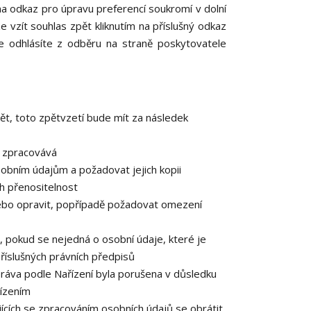
 na odkaz pro úpravu preferencí soukromí v dolní
e vzít souhlas zpět kliknutím na příslušný odkaz
e odhlásíte z odběru na straně poskytovatele
ět, toto zpětvzetí bude mít za následek
e zpracovává
obním údajům a požadovat jejich kopii
h přenositelnost
ebo opravit, popřípadě požadovat omezení
 pokud se nejedná o osobní údaje, které je
říslušných právních předpisů
práva podle Nařízení byla porušena v důsledku
řízením
ících se zpracováním osobních údajů se obrátit