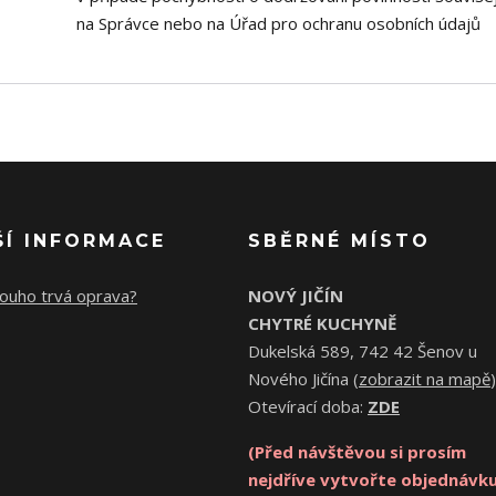
na Správce nebo na Úřad pro ochranu osobních údajů
ŠÍ INFORMACE
SBĚRNÉ MÍSTO
louho trvá oprava?
NOVÝ JIČÍN
CHYTRÉ KUCHYNĚ
Dukelská 589, 742 42 Šenov u
Nového Jičína (
zobrazit na mapě
)
Otevírací doba:
ZDE
(Před návštěvou si prosím
nejdříve vytvořte objednávku